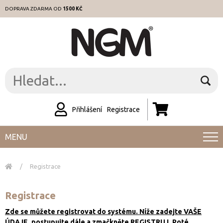
DOPRAVA ZDARMA OD
1500 KČ
Přihlášení
Registrace
MENU
/
Registrace
Registrace
Zde se můžete registrovat do systému. Níže zadejte VAŠE
ÚDAJE, postupujte dále a zmačkněte REGISTRUJ. Poté