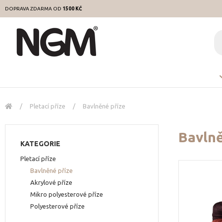
DOPRAVA ZDARMA OD
1500 KČ
/
Pletací příze
/
Bavlněné příze
Bavlně
KATEGORIE
Pletací příze
Bavlněné příze
Akrylové příze
Mikro polyesterové příze
Polyesterové příze