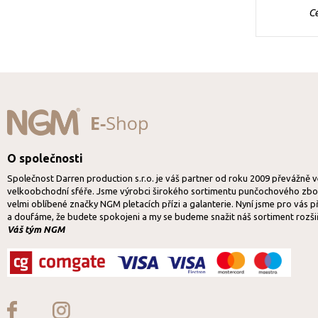
C
O společnosti
Společnost Darren production s.r.o. je váš partner od roku 2009 převážně 
velkoobchodní sféře. Jsme výrobci širokého sortimentu punčochového zbož
velmi oblíbené značky NGM pletacích přízi a galanterie. Nyní jsme pro vás p
a doufáme, že budete spokojeni a my se budeme snažit náš sortiment rozši
Váš tým NGM