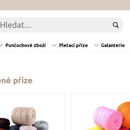
Punčochové zboží
Pletací příze
Galanterie
né příze