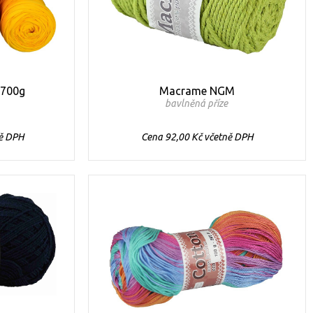
-700g
Macrame NGM
e
bavlněná příze
ně DPH
Cena 92,00 Kč včetně DPH