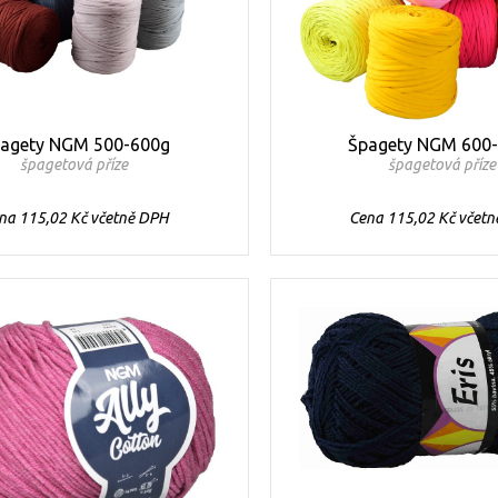
agety NGM 500-600g
Špagety NGM 600
špagetová příze
špagetová příz
na 115,02 Kč včetně DPH
Cena 115,02 Kč včet