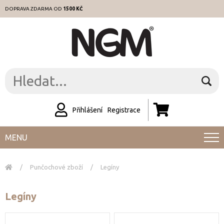
DOPRAVA ZDARMA OD
1500 KČ
Přihlášení
Registrace
MENU
/
Punčochové zboží
/
Legíny
Legíny