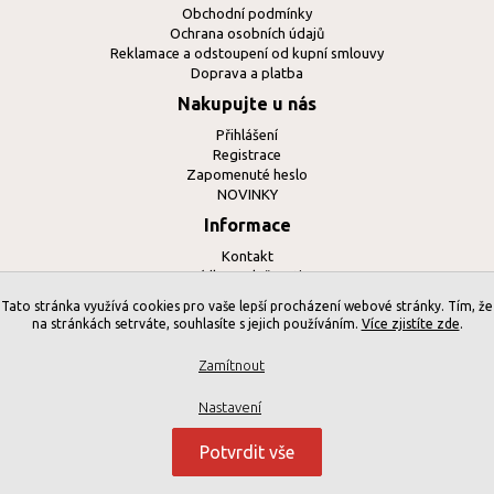
Obchodní podmínky
Ochrana osobních údajů
Reklamace a odstoupení od kupní smlouvy
Doprava a platba
Nakupujte u nás
Přihlášení
Registrace
Zapomenuté heslo
NOVINKY
Informace
Kontakt
Sídlo společnosti
Kontaktní formulář
Tato stránka využívá cookies pro vaše lepší procházení webové stránky. Tím, že
Katalogy ke stažení
na stránkách setrváte, souhlasíte s jejich používáním.
Více zjistíte zde
.
Nastavení Cookies
Zamítnout
Nastavení
© 2021 Darren production s.r.o. - všechna práva vyhrazena
Potvrdit vše
Darren production s.r.o., Školní 866, 530 06 Pardubice