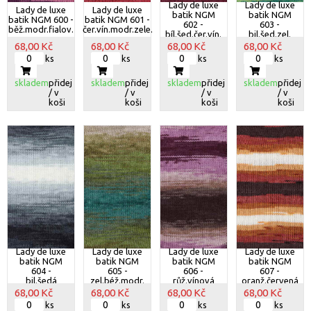
Lady de luxe
Lady de luxe
Lady de luxe
Lady de luxe
batik NGM
batik NGM
batik NGM 600 -
batik NGM 601 -
602 -
603 -
běž.modr.fialov.
čer.vín.modr.zele.
bíl.šed.čer.vín.
bil.šed.zel.
68,00 Kč
68,00 Kč
68,00 Kč
68,00 Kč
ks
ks
ks
ks
skladem
přidej
skladem
přidej
skladem
přidej
skladem
přidej
/ v
/ v
/ v
/ v
koši
koši
koši
koši
Lady de luxe
Lady de luxe
Lady de luxe
Lady de luxe
batik NGM
batik NGM
batik NGM
batik NGM
604 -
605 -
606 -
607 -
bil.šedá
zel.béž.modr.
růž.vínová
oranž.červená
68,00 Kč
68,00 Kč
68,00 Kč
68,00 Kč
ks
ks
ks
ks