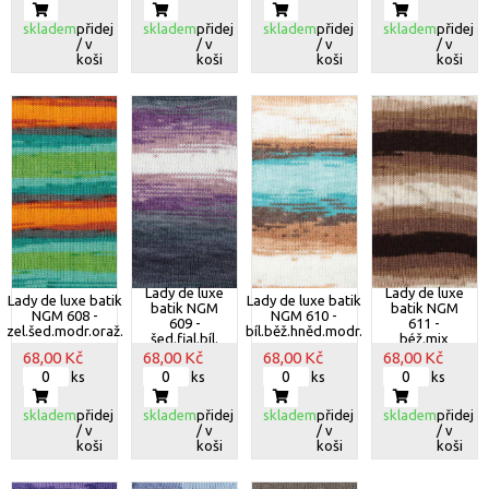
skladem
přidej
skladem
přidej
skladem
přidej
skladem
přidej
/ v
/ v
/ v
/ v
koši
koši
koši
koši
Lady de luxe
Lady de luxe
Lady de luxe batik
Lady de luxe batik
batik NGM
batik NGM
NGM 608 -
NGM 610 -
609 -
611 -
zel.šed.modr.oraž.
bíl.běž.hněd.modr.
šed.fial.bíl.
béž.mix
68,00 Kč
68,00 Kč
68,00 Kč
68,00 Kč
ks
ks
ks
ks
skladem
přidej
skladem
přidej
skladem
přidej
skladem
přidej
/ v
/ v
/ v
/ v
koši
koši
koši
koši