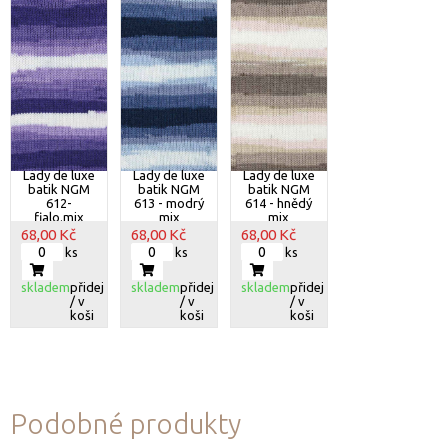
Lady de luxe
Lady de luxe
Lady de luxe
batik NGM
batik NGM
batik NGM
612-
613 - modrý
614 - hnědý
fialo.mix
mix
mix
68,00 Kč
68,00 Kč
68,00 Kč
ks
ks
ks
skladem
přidej
skladem
přidej
skladem
přidej
/ v
/ v
/ v
koši
koši
koši
Podobné produkty