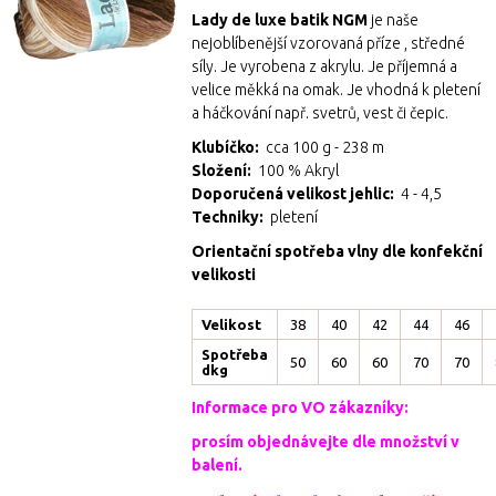
Lady de luxe batik NGM
je naše
nejoblíbenější vzorovaná příze , středné
síly. Je vyrobena z akrylu. Je příjemná a
velice měkká na omak. Je vhodná k pletení
a háčkování např. svetrů, vest či čepic.
Klubíčko:
cca 100 g - 238 m
Složení:
100 % Akryl
Doporučená velikost jehlic:
4 - 4,5
Techniky:
pletení
Orientační spotřeba vlny dle konfekční
velikosti
Velikost
38
40
42
44
46
Spotřeba
50
60
60
70
70
dkg
Informace pro VO zákazníky:
prosím objednávejte dle množství v
balení.