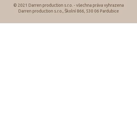
© 2021 Darren production s.r.o. - všechna práva vyhrazena
Darren production s.r.o., Školní 866, 530 06 Pardubice