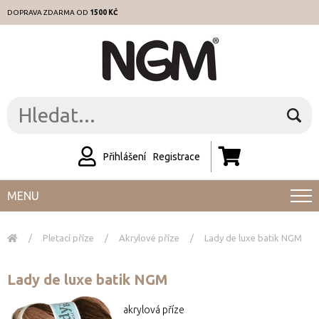
DOPRAVA ZDARMA OD
1500 KČ
Přihlášení
Registrace
MENU
/
Pletací příze
/
Akrylové příze
/
Lady de luxe batik NGM
Lady de luxe batik NGM
akrylová příze