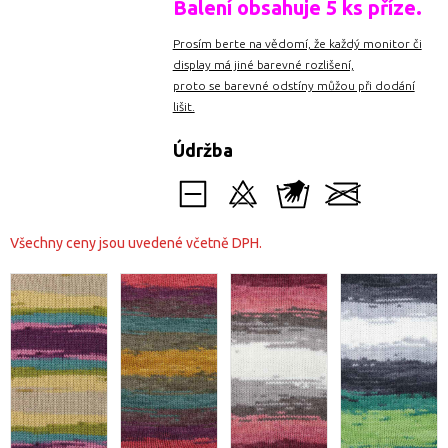
Balení obsahuje 5 ks příze.
Prosím berte na vědomí, že každý monitor či
display má jiné barevné rozlišení,
proto se barevné odstíny můžou při dodání
lišit.
Údržba
Všechny ceny jsou uvedené včetně DPH.