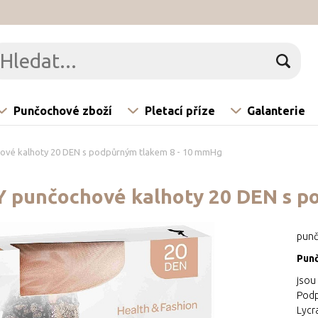
Punčochové zboží
Pletací příze
Galanterie
vé kalhoty 20 DEN s podpůrným tlakem 8 - 10 mmHg
 punčochové kalhoty 20 DEN s p
punč
Pun
jsou
Podp
Lycr