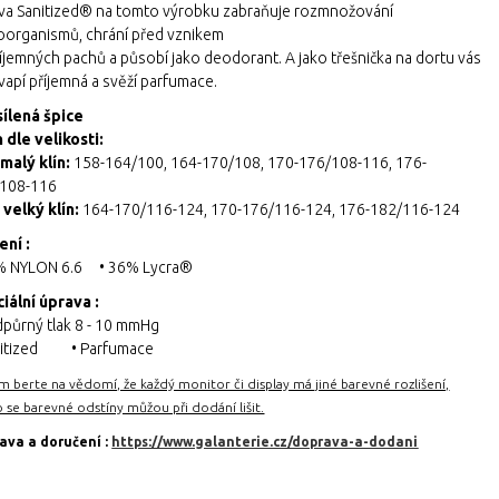
va Sanitized® na tomto výrobku zabraňuje rozmnožování
oorganismů, chrání před vznikem
íjemných pachů a působí jako deodorant. A jako třešnička na dortu vás
vapí příjemná a svěží parfumace.
sílená špice
n dle velikosti:
ý klín:
158-164/100, 164-170/108, 170-176/108-116, 176-
108-116
ký klín:
164-170/116-124, 170-176/116-124, 176-182/116-124
ení :
% NYLON 6.6 • 36% Lycra®
iální úprava :
dpůrný tlak 8 - 10 mmHg
nitized • Parfumace
m berte na vědomí, že každý monitor či display má jiné barevné rozlišení,
 se barevné odstíny můžou při dodání lišit.
ava a doručení :
https://www.galanterie.cz/doprava-a-dodani