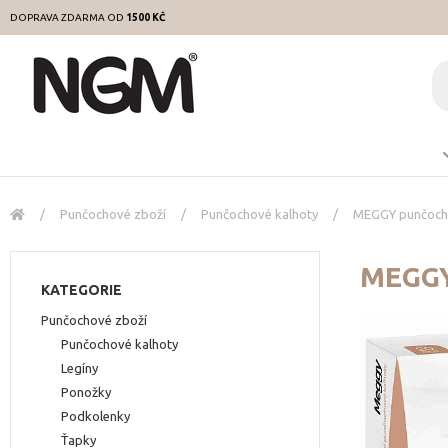
DOPRAVA ZDARMA OD
1500 KČ
/
Punčochové zboží
/
Punčochové kalhoty
/
MEGGY punčocho
MEGGY
KATEGORIE
Punčochové zboží
Punčochové kalhoty
Legíny
Ponožky
Podkolenky
Ťapky