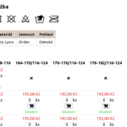
ržba
teriál
Jemnost
Pohlaví
on, Lycra
20 den
Dámské
8-116
164-170/116-124
170-176/116-124
176-182/116-124
Kč
ks
m
Kč
193,00 Kč
193,00 Kč
193,00 Kč
ks
ks
ks
ks
m
Skladem
Skladem
Skladem
Kč
193,00 Kč
193,00 Kč
193,00 Kč
ks
ks
ks
ks