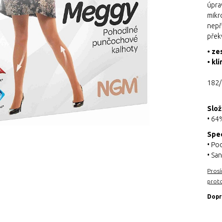
úpra
mikr
nepř
přek
• ze
• klí
mal
182/
vel
Slož
• 64
Spec
• Po
• Sa
Prosí
proto
Dopr