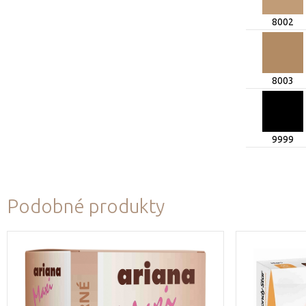
8002
8003
9999
Podobné produkty